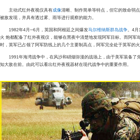
主动式红外夜视仪具有
成像
清晰、制作简单等特点，但它的致命弱点
被敌发现，并具有透过雾、雨等进行观察的能力。
1982年4月─6月，英国和阿根廷之间爆发
马尔维纳斯群岛战争
。4月
火 炮都配备了红外夜视仪，能够在黑夜中清楚地发现阿军目标。而阿军
时，英军已占领了阿军防线上的几个主要制高点，阿军完全处于英军的火力
1991年海湾战争中，在风沙和硝烟弥漫的战场上，由于美军装备
知大敌在前。由此可以看出红外夜视器材在现代战争中的重要作用。