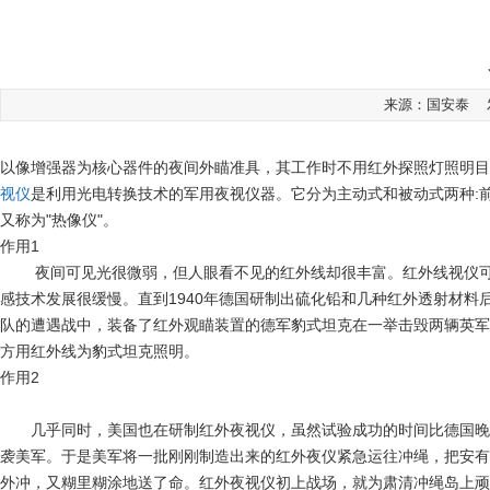
来源：国安泰 发布
以像增强器为核心器件的夜间外瞄准具，其工作时不用红外探照灯照明目
视仪
是利用光电转换技术的军用夜视仪器。它分为主动式和被动式两种:前
又称为"热像仪"。
作用1
夜间可见光很微弱，但人眼看不见的红外线却很丰富。红外线视仪
感技术发展很缓慢。直到1940年德国研制出硫化铅和几种红外透射材
队的遭遇战中，装备了红外观瞄装置的德军豹式坦克在一举击毁两辆英军
方用红外线为豹式坦克照明。
作用2
几乎同时，美国也在研制红外夜视仪，虽然试验成功的时间比德国晚
袭美军。于是美军将一批刚刚制造出来的红外夜仪紧急运往冲绳，把安有
外冲，又糊里糊涂地送了命。红外夜视仪初上战场，就为肃清冲绳岛上顽