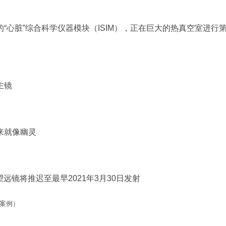
“心脏”综合科学仪器模块（ISIM），正在巨大的热真空室进
主镜
来就像幽灵
远镜将推迟至最早2021年3月30日发射
附案例）